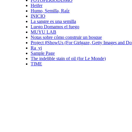
FOTOPERIODISMO
Heifer
Humo, Semilla, Raíz
INICIO
La sangre es una semilla
Luego Domamos el fuego
MUYU LAB
Notas sobre cómo construir un bosque
Project #ShowUs (For Girlgaze, Getty Images and Do
Ra_yi
Sample Page
The indelible stain of oil (for Le Monde)
TIME