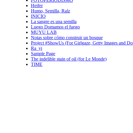
FOTOPERIODISMO
Heifer
Humo, Semilla, Raíz
INICIO
La sangre es una semilla
Luego Domamos el fuego
MUYU LAB
Notas sobre cómo construir un bosque
Project #ShowUs (For Girlgaze, Getty Images and Do
Ra_yi
Sample Page
The indelible stain of oil (for Le Monde)
TIME